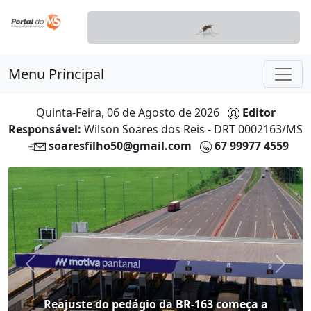
Menu Principal
Quinta-Feira, 06 de Agosto de 2026
Editor
Responsável:
Wilson Soares dos Reis - DRT 0002163/MS
soaresfilho50@gmail.com
67 99977 4559
Anterior
Próx
Operação investiga grupo do Discord ligado à