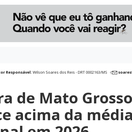
tor Responsável:
Wilson Soares dos Reis - DRT 0002163/MS
soares
ra de Mato Gross
sce acima da médi
nal em 2026