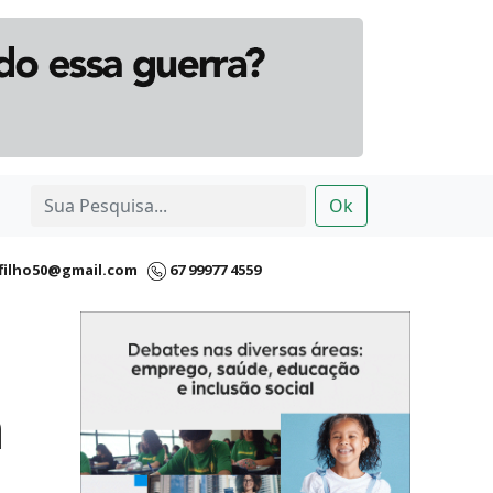
Ok
filho50@gmail.com
67 99977 4559
o
a